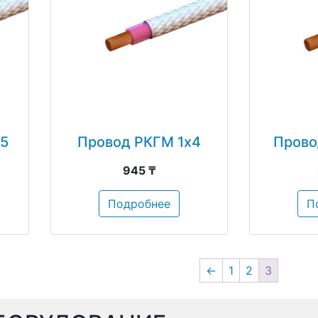
.5
Провод РКГМ 1х4
Прово
945 ₸
Подробнее
П
←
1
2
3