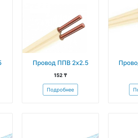
5
Провод ППВ 2х2.5
Прово
152 ₸
Подробнее
П