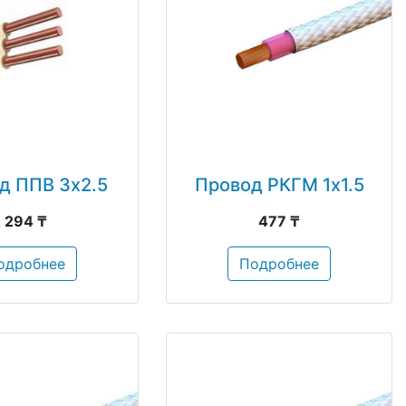
д ППВ 3х2.5
Провод РКГМ 1х1.5
294 ₸
477 ₸
одробнее
Подробнее