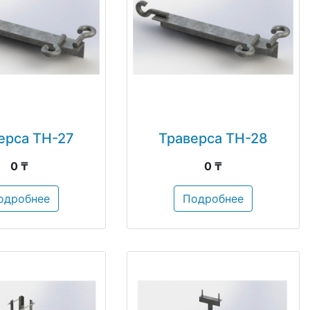
ерса ТН-27
Траверса ТН-28
0 ₸
0 ₸
одробнее
Подробнее