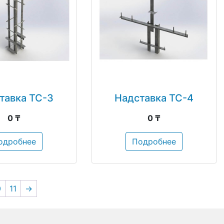
тавка ТС-3
Надставка ТС-4
0 ₸
0 ₸
одробнее
Подробнее
0
11
→