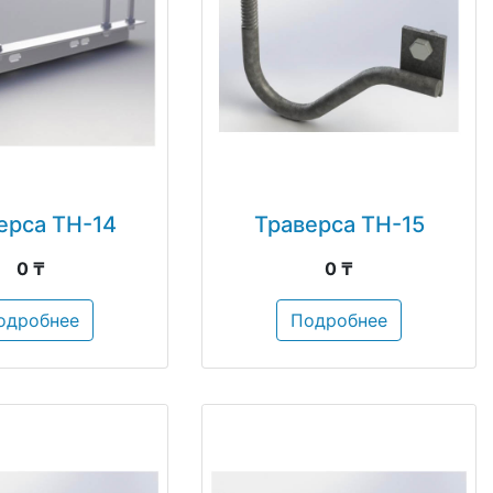
ерса ТН-14
Траверса ТН-15
0 ₸
0 ₸
одробнее
Подробнее