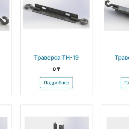
Траверса ТН-19
Трав
0 ₸
Подробнее
П