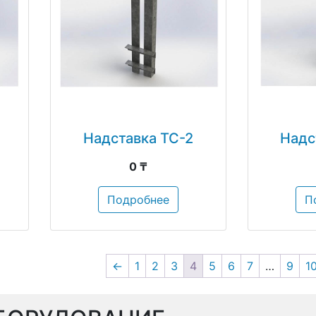
Надставка ТС-2
Надс
0 ₸
Подробнее
П
←
1
2
3
4
5
6
7
…
9
1