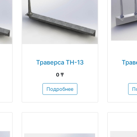
Траверса ТН-13
Трав
0 ₸
Подробнее
П