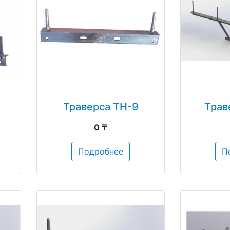
Траверса ТН-9
Трав
0 ₸
Подробнее
П