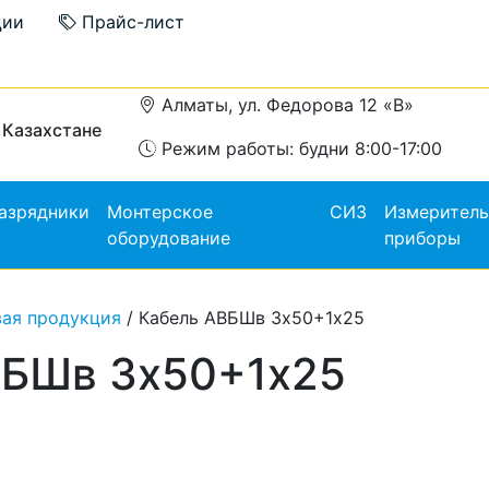
ции
Прайс-лист
Алматы, ул. Федорова 12 «В»
 Казахстане
Режим работы: будни 8:00-17:00
азрядники
Монтерское
СИЗ
Измерител
оборудование
приборы
вая продукция
/ Кабель АВБШв 3х50+1х25
ВБШв 3х50+1х25