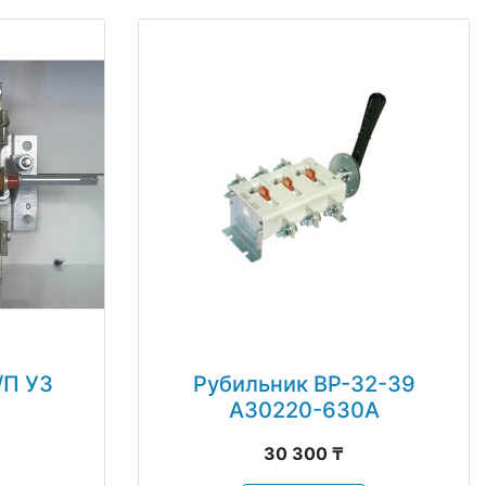
/П У3
Рубильник ВР-32-39
А30220-630А
30 300 ₸