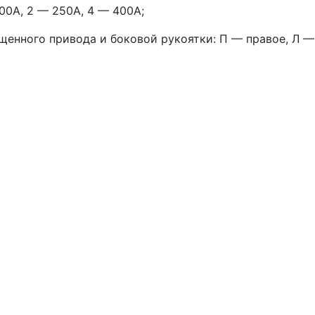
00А, 2 — 250А, 4 — 400А;
щенного привода и боковой рукоятки: П — правое, Л —