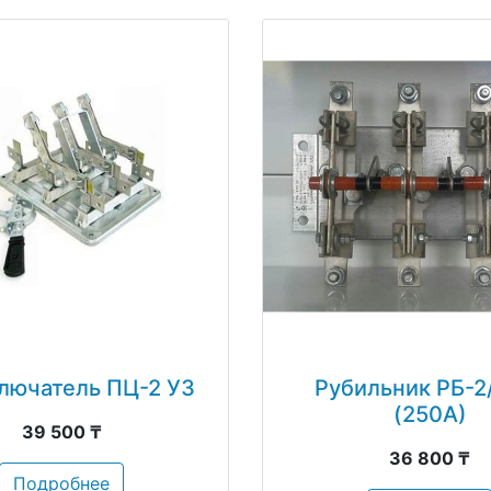
лючатель ПЦ-2 У3
Рубильник РБ-2
(250А)
39 500 ₸
36 800 ₸
Подробнее