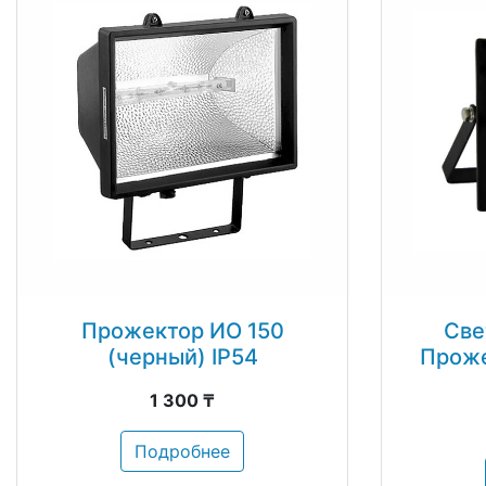
Прожектор ИО 150
Све
(черный) IP54
Проже
1 300 ₸
Подробнее