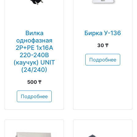
Вилка
Бирка У-136
однофазная
30 ₸
2Р+РЕ 1х16А
220-240В
Подробнее
(каучук) UNIT
(24/240)
500 ₸
Подробнее