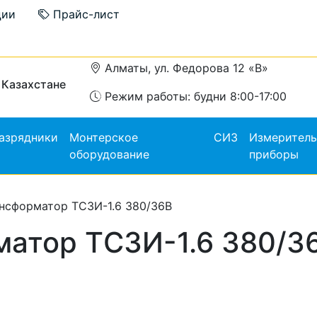
ции
Прайс-лист
Алматы, ул. Федорова 12 «В»
 Казахстане
Режим работы: будни 8:00-17:00
азрядники
Монтерское
СИЗ
Измерител
оборудование
приборы
нсформатор ТCЗИ-1.6 380/36В
атор ТCЗИ-1.6 380/3