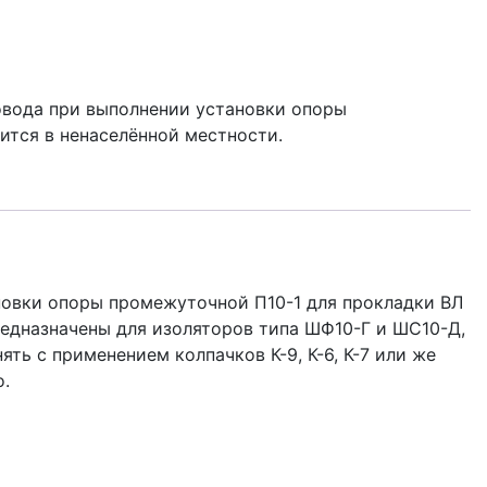
овода при выполнении установки опоры
ится в ненаселённой местности.
новки опоры промежуточной П10-1 для прокладки ВЛ
редназначены для изоляторов типа ШФ10-Г и ШС10-Д,
ь с применением колпачков К-9, К-6, К-7 или же
о.